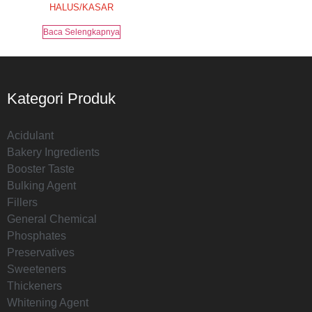
HALUS/KASAR
Baca Selengkapnya
Kategori Produk
Acidulant
Bakery Ingredients
Booster Taste
Bulking Agent
Fillers
General Chemical
Phosphates
Preservatives
Sweeteners
Thickeners
Whitening Agent